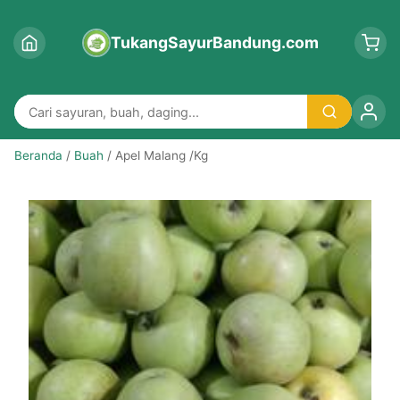
TukangSayurBandung.com
Beranda
/
Buah
/ Apel Malang /Kg