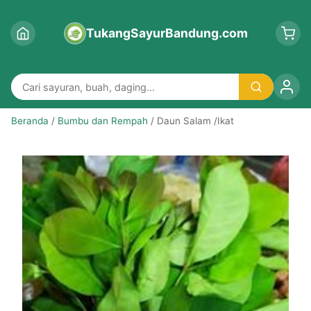
TukangSayurBandung.com
Beranda
/
Bumbu dan Rempah
/ Daun Salam /Ikat