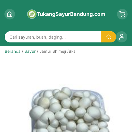
TukangSayurBandung.com
Beranda
/
Sayur
/ Jamur Shimeji /Bks