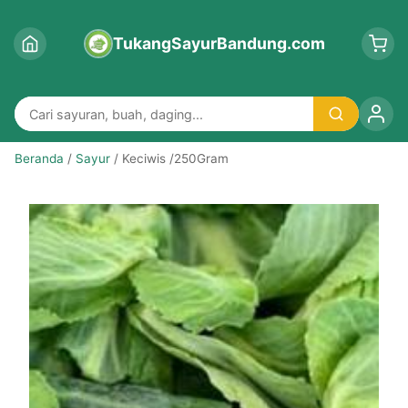
TukangSayurBandung.com
Beranda
/
Sayur
/ Keciwis /250Gram