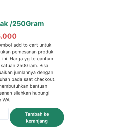
ak /250Gram
6.000
tombol add to cart untuk
kukan pemesanan produk
 ini. Harga yg tercantum
 satuan 250Gram. Bisa
uaikan jumlahnya dengan
uhan pada saat checkout.
membutuhkan bantuan
anan silahkan hubungi
n WA
itas
Tambah ke
k
keranjang
Gram