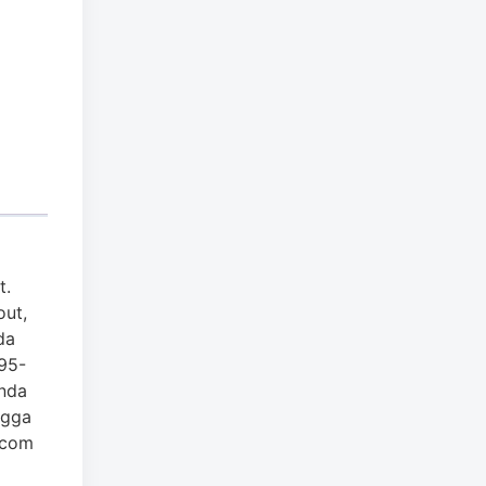
t.
out,
da
95-
nda
ngga
.com