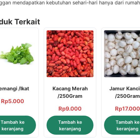
ggan mendapatkan kebutuhan sehari-hari hanya dari rumah
duk Terkait
emangi /Ikat
Kacang Merah
Jamur Kanc
/250Gram
/250Gram
Rp
5.000
Rp
9.000
Rp
17.000
Tambah ke
Tambah ke
Tambah ke
keranjang
keranjang
keranjang