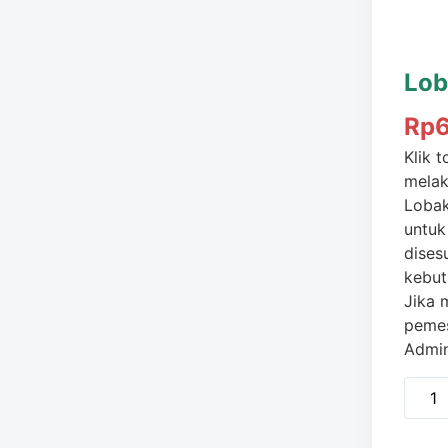
Lob
Rp
Klik 
mela
Lobak
untuk
dises
kebut
Jika 
pemes
Admi
Kuant
Loba
/250