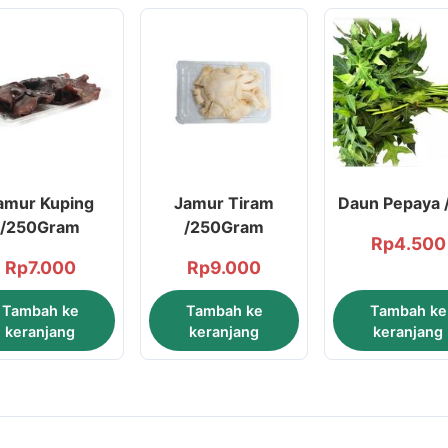
amur Kuping
Jamur Tiram
Daun Pepaya /
/250Gram
/250Gram
Rp
4.500
Rp
7.000
Rp
9.000
Tambah ke
Tambah ke
Tambah ke
keranjang
keranjang
keranjang