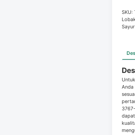
SKU:
Loba
Sayur
Des
Des
Untuk
Anda 
sesua
perta
3767-
dapat
kuali
mengu