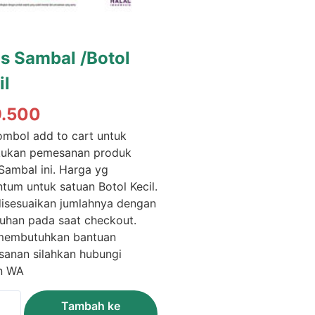
s Sambal /Botol
il
9.500
tombol add to cart untuk
kukan pemesanan produk
Sambal ini. Harga yg
ntum untuk satuan Botol Kecil.
disesuaikan jumlahnya dengan
uhan pada saat checkout.
membutuhkan bantuan
anan silahkan hubungi
n WA
itas
Tambah ke