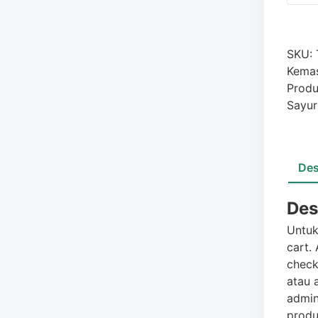
Saus
Samb
/Boto
Kecil
SKU:
Kema
Prod
Sayur
Des
Des
Untuk
cart.
check
atau 
admin
produ