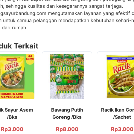
h, sehingga kualitas dan kesegarannya sangat terjaga.
gsayurbandung.com mengutamakan layanan yang efektif 
en untuk semua pelanggan mendapatkan kebutuhan sehari-h
 dari rumah
duk Terkait
ik Sayur Asem
Bawang Putih
Racik Ikan Go
/Bks
Goreng /Bks
/Sachet
Rp
3.000
Rp
8.000
Rp
3.000