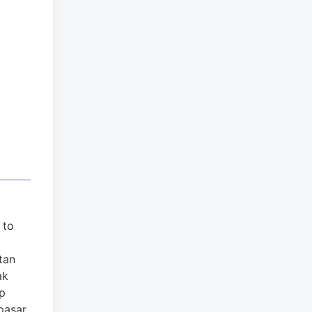
 to
tan
ak
p
pasar