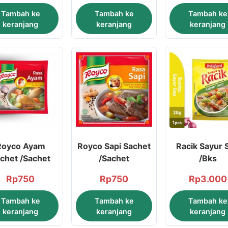
Tambah ke
Tambah ke
Tambah ke
keranjang
keranjang
keranjang
Royco Ayam
Royco Sapi Sachet
Racik Sayur 
chet /Sachet
/Sachet
/Bks
Rp
750
Rp
750
Rp
3.000
Tambah ke
Tambah ke
Tambah ke
keranjang
keranjang
keranjang