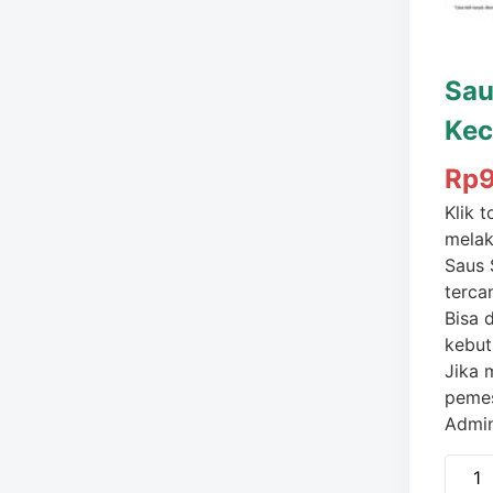
Sau
Kec
Rp
Klik 
mela
Saus 
terca
Bisa 
kebut
Jika 
pemes
Admi
Kuant