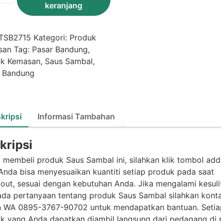
keranjang
al
l
TSB2715
Kategori:
Produk
san
Tag:
Pasar Bandung
,
uk Kemasan
,
Saus Sambal
,
 Bandung
kripsi
Informasi Tambahan
kripsi
 membeli produk Saus Sambal ini, silahkan klik tombol add
 Anda bisa menyesuaikan kuantiti setiap produk pada saat
out, sesuai dengan kebutuhan Anda. Jika mengalami kesuli
ada pertanyaan tentang produk Saus Sambal silahkan kont
 WA 0895-3767-90702 untuk mendapatkan bantuan. Setia
k yang Anda dapatkan diambil langsung dari pedagang di 