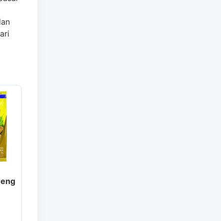
dan
ari
reng