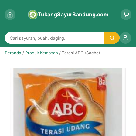
TukangSayurBandung.com
Beranda
/
Produk Kemasan
/ Terasi ABC /Sachet