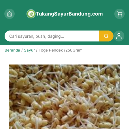
TukangSayurBandung.com
Beranda
/
Sayur
/ Toge Pendek /250Gram