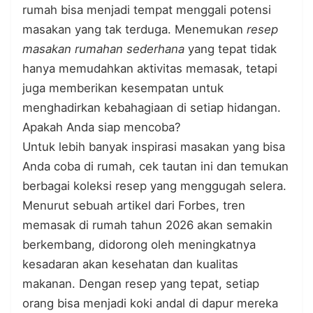
rumah bisa menjadi tempat menggali potensi
masakan yang tak terduga. Menemukan
resep
masakan rumahan sederhana
yang tepat tidak
hanya memudahkan aktivitas memasak, tetapi
juga memberikan kesempatan untuk
menghadirkan kebahagiaan di setiap hidangan.
Apakah Anda siap mencoba?
Untuk lebih banyak inspirasi masakan yang bisa
Anda coba di rumah, cek tautan
ini
dan temukan
berbagai koleksi resep yang menggugah selera.
Menurut sebuah artikel dari
Forbes
, tren
memasak di rumah tahun 2026 akan semakin
berkembang, didorong oleh meningkatnya
kesadaran akan kesehatan dan kualitas
makanan. Dengan resep yang tepat, setiap
orang bisa menjadi koki andal di dapur mereka