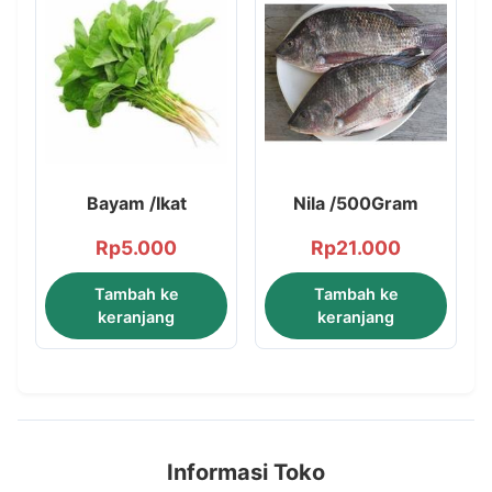
Bayam /Ikat
Nila /500Gram
Rp
5.000
Rp
21.000
Tambah ke
Tambah ke
keranjang
keranjang
Informasi Toko