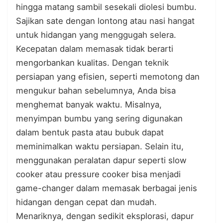
hingga matang sambil sesekali diolesi bumbu.
Sajikan sate dengan lontong atau nasi hangat
untuk hidangan yang menggugah selera.
Kecepatan dalam memasak tidak berarti
mengorbankan kualitas. Dengan teknik
persiapan yang efisien, seperti memotong dan
mengukur bahan sebelumnya, Anda bisa
menghemat banyak waktu. Misalnya,
menyimpan bumbu yang sering digunakan
dalam bentuk pasta atau bubuk dapat
meminimalkan waktu persiapan. Selain itu,
menggunakan peralatan dapur seperti slow
cooker atau pressure cooker bisa menjadi
game-changer dalam memasak berbagai jenis
hidangan dengan cepat dan mudah.
Menariknya, dengan sedikit eksplorasi, dapur