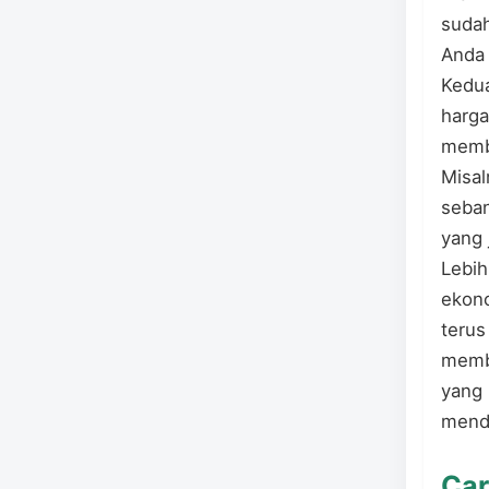
sudah
Anda 
Kedua
harga
membe
Misal
seban
yang 
Lebih
ekono
terus
membe
yang 
mendu
Car