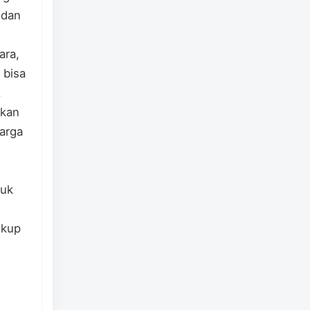
 dan
ara,
 bisa
.
tkan
arga
tuk
gkup