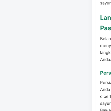
sayur
Lan
Pas
Belan
menye
langk
Anda
Pers
Persi
Anda 
diper
sayur
Bawa 