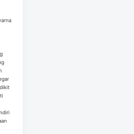
warna
ng
ng
h
egar
ikit
ti
diri
aan