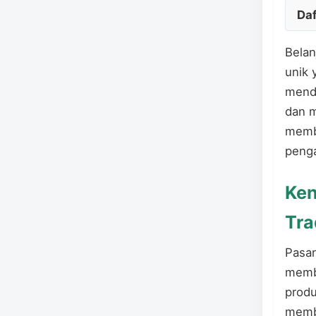
Daf
Belan
unik 
menda
dan m
memb
penga
Ken
Tra
Pasar
membu
produ
membe