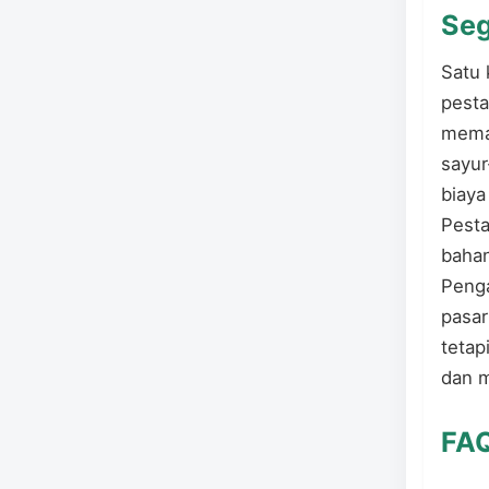
Seg
Satu
pesta
meman
sayur
biaya
Pesta
baha
Penga
pasar
tetap
dan m
FA