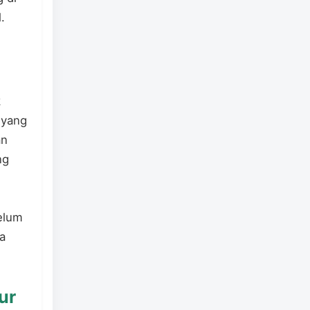
.
k
 yang
an
ng
belum
a
ur