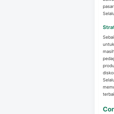
pasar
Selal
Stra
Sebai
untuk
masih
pedag
prod
disko
Selal
memu
terba
Con