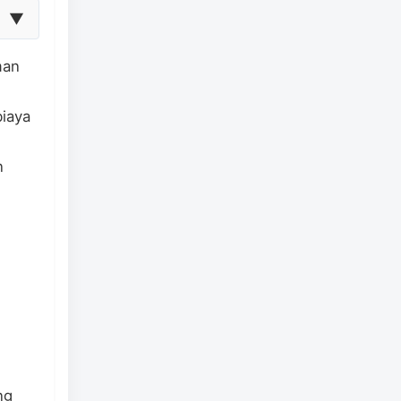
▼
man
iaya
n
ng