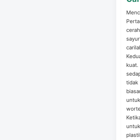
Menca
Perta
cerah
sayur
caril
Kedua
kuat.
sedap
tidak
biasa
untuk
worte
Ketik
untuk
plast