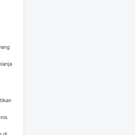
 yang
lanja
tikan
nis
 di