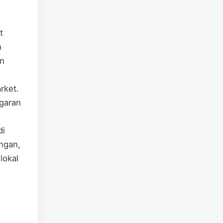
t
n
an
rket.
garan
di
ngan,
lokal