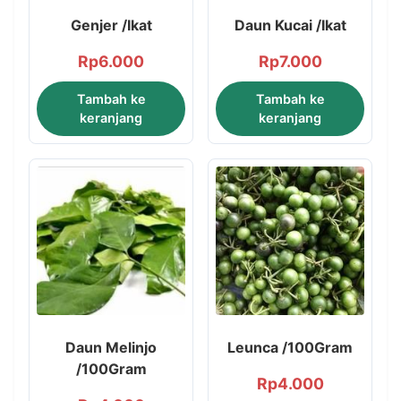
Genjer /Ikat
Daun Kucai /Ikat
Rp
6.000
Rp
7.000
Tambah ke
Tambah ke
keranjang
keranjang
Daun Melinjo
Leunca /100Gram
/100Gram
Rp
4.000