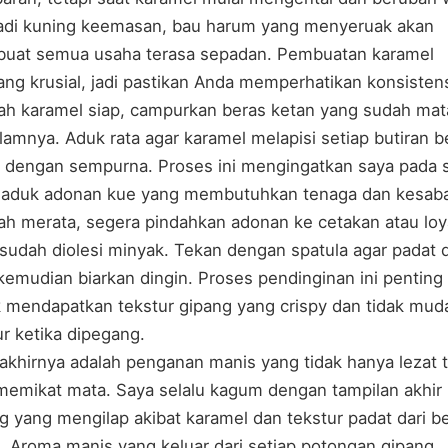
adi kuning keemasan, bau harum yang menyeruak akan
uat semua usaha terasa sepadan.
Pembuatan karamel
g krusial, jadi pastikan Anda memperhatikan konsisten
ah karamel siap, campurkan beras ketan yang sudah ma
lamnya. Aduk rata agar karamel melapisi setiap butiran b
 dengan sempurna. Proses ini mengingatkan saya pada 
aduk adonan kue yang membutuhkan tenaga dan kesaba
ah merata, segera pindahkan adonan ke cetakan atau lo
sudah diolesi minyak. Tekan dengan spatula agar padat 
 kemudian biarkan dingin. Proses pendinginan ini penting
 mendapatkan tekstur gipang yang crispy dan tidak mud
r ketika dipegang.
 akhirnya adalah penganan manis yang tidak hanya lezat t
memikat mata. Saya selalu kagum dengan tampilan akhir
g yang mengilap akibat karamel dan tekstur padat dari b
. Aroma manis yang keluar dari setiap potongan gipang