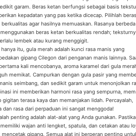
edikit garam. Beras ketan berfungsi sebagai basis tekstu
rikan kepadatan yang pas ketika dicecap. Pilihlah bera
 berkualitas agar hasilnya memuaskan. Rasanya berbeda 
menggunakan beras ketan berkualitas rendah; teksturny
terlalu lembek atau kurang menggigit.
 hanya itu, gula merah adalah kunci rasa manis yang
dakan gipang Cilegon dari penganan manis lainnya. Sa
pertama kali mencobanya, aroma karamel dari gula mera
guh memikat. Campurkan dengan gula pasir yang membe
manis seimbang, dan sedikit garam untuk menonjolkan ra
nasi ini memberikan harmoni rasa yang sempurna, mem
p gigitan terasa kaya dan memanjakan lidah. Percayalah,
 dan rasa dari perpaduan ini sangat menggoda!
alah penting adalah alat-alat yang Anda gunakan. Pastik
memiliki wajan anti lengket, spatula, dan cetakan atau l
 mencetak gipang. Semua alat ini berperan penting untu