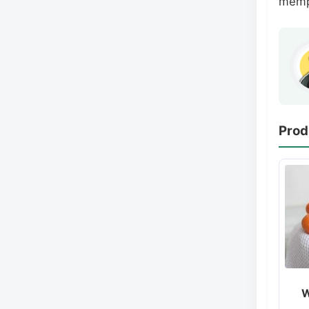
mempe
Prod
W