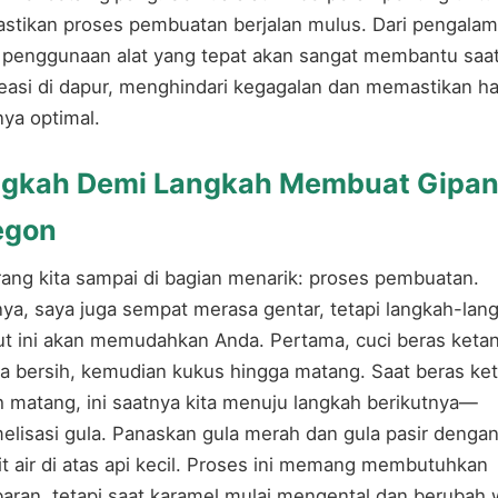
tikan proses pembuatan berjalan mulus. Dari pengala
 penggunaan alat yang tepat akan sangat membantu saa
easi di dapur, menghindari kegagalan dan memastikan ha
nya optimal.
gkah Demi Langkah Membuat Gipa
egon
ang kita sampai di bagian menarik: proses pembuatan.
ya, saya juga sempat merasa gentar, tetapi langkah-lan
ut ini akan memudahkan Anda. Pertama, cuci beras keta
a bersih, kemudian kukus hingga matang. Saat beras ke
 matang, ini saatnya kita menuju langkah berikutnya—
elisasi gula. Panaskan gula merah dan gula pasir denga
it air di atas api kecil. Proses ini memang membutuhkan
aran, tetapi saat karamel mulai mengental dan berubah