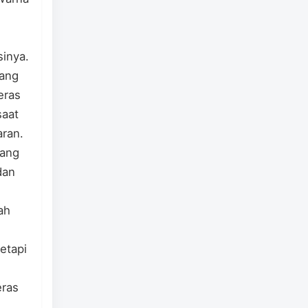
sinya.
tang
eras
saat
ran.
yang
dan
ah
etapi
eras