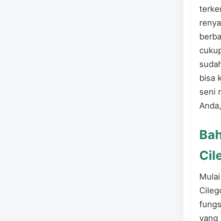
terke
renya
berba
cukup
sudah
bisa 
seni 
Anda,
Bah
Cil
Mulai
Cileg
fungs
yang 