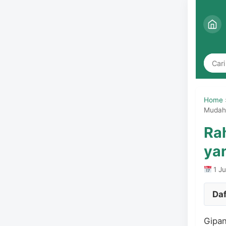
Home
Mudah
Ra
ya
1 Ju
Daf
Gipan