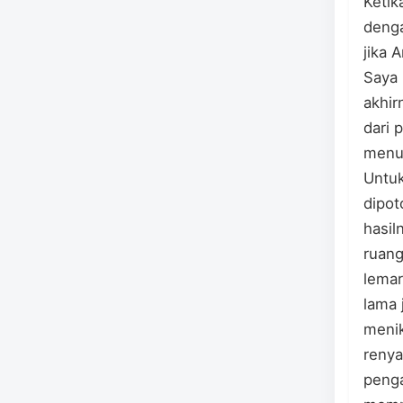
Ketik
denga
jika 
Saya 
akhir
dari 
menu
Untuk
dipot
hasil
ruang
lemar
lama 
menik
renya
penga