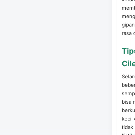
membu
mengg
gipan
rasa 
Tip
Cil
Sela
beber
sempu
bisa 
berku
kecil
tidak