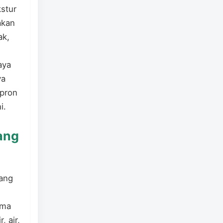
kstur
akan
ak,
aya
ya
apron
i.
ang
pang
ama
, air,