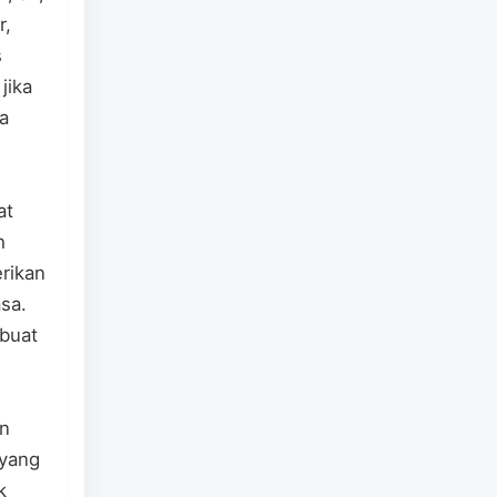
r,
s
jika
a
at
h
rikan
sa.
buat
an
oyang
k