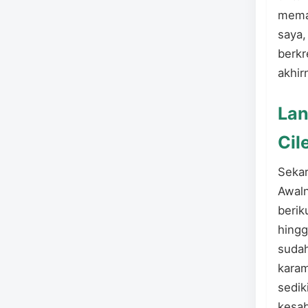
memas
saya,
berkr
akhir
Lan
Cil
Sekar
Awaln
berik
hingg
sudah
karam
sedik
kesab