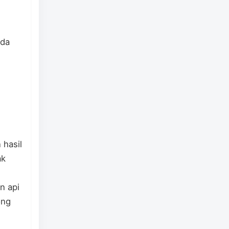
ada
 hasil
ak
n api
ong