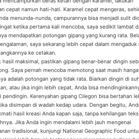
a mencampurkan beras ketan dengan karamel, lakukan
n cepat namun hati-hati. Karamel cepat mengeras, seh
Anda menunda-nunda, campurannya bisa menjadi sulit dio
ingat ketika pertama kali mencoba, saya sedikit lambat 
nya mendapatkan potongan gipang yang kurang rata. Bela
pengalaman, saya sekarang lebih cepat dalam mengaduk
angkannya ke cetakan.
 hasil maksimal, pastikan gipang benar-benar dingin se
ong. Saya pernah mencoba memotong saat masih hangat
nya adalah potongan yang tidak rata. Biarkan dingin di su
an, atau jika ingin lebih cepat, Anda bisa mendinginkann
i pendingin. Kerenyahan gipang Cilegon bisa bertahan le
jika disimpan di wadah kedap udara. Dengan begitu, And
mati hasil kreasi Anda kapan saja, tanpa kehilangan teks
hnya. Jika Anda ingin mendalami lebih jauh mengenai
nan tradisional, kunjungi
National Geographic Food
untu