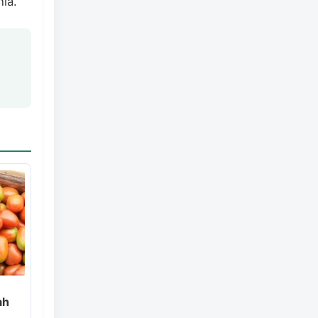
ia.
ah