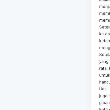
menj
memb
meman
Setel
ke da
ketan
meng
Setel
yang 
rata,
untuk
hancu
Hasil
juga 
gipan
ketan