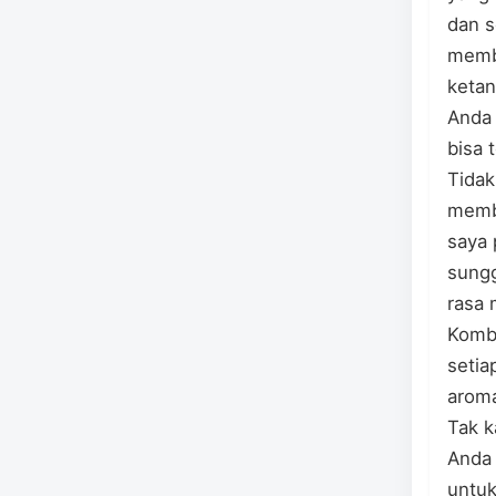
dan s
membe
ketan
Anda 
bisa 
Tidak
membe
saya 
sung
rasa 
Kombi
setia
aroma
Tak k
Anda 
untuk