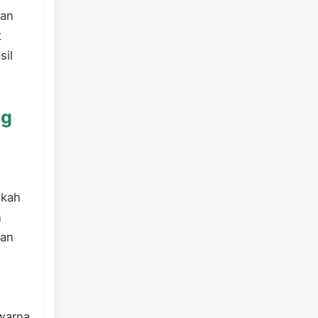
man
t
sil
ng
gkah
n
tan
n
 warna