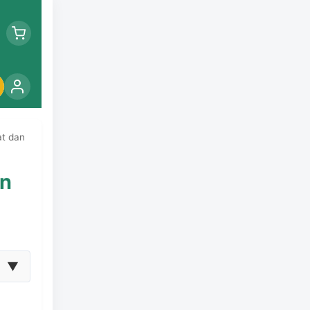
at dan
on
▼